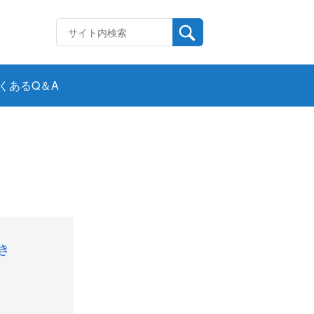
くあるQ＆A
き