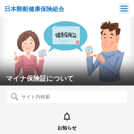
Skip
日本郵船健康保険組合
to
content
「健康マイポータル」
医療費通知や給付金支給決定通知書の閲覧など
お知らせ