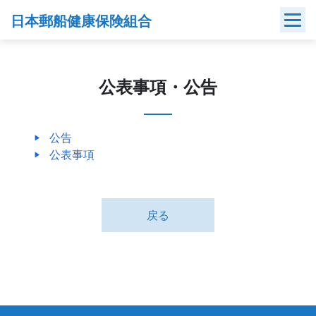
Skip
日本郵船健康保険組合
to
content
公表事項・公告
公告
公表事項
戻る