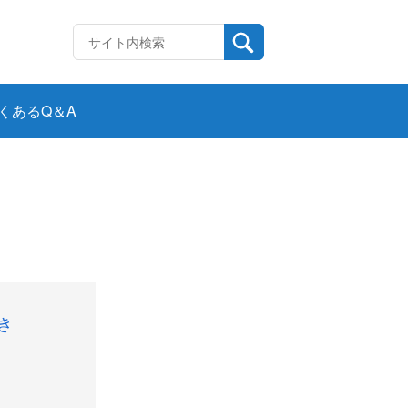
くあるQ＆A
き