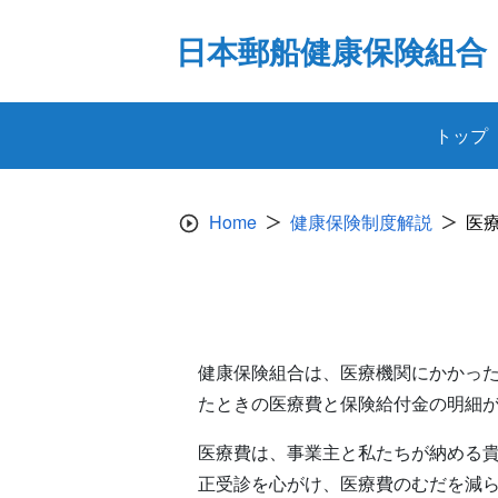
Skip
to
日本郵船健康保険組合
content
トップ
Home
健康保険制度解説
医
健康保険組合は、医療機関にかかっ
たときの医療費と保険給付金の明細
医療費は、事業主と私たちが納める
正受診を心がけ、医療費のむだを減